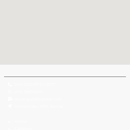
(011) 42515770 / 5777
(011) 36656899
amianquil@hotmail.com
Montevideo 1015, Bernal
Home
Catalogo