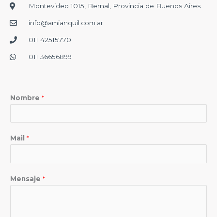
Montevideo 1015, Bernal, Provincia de Buenos Aires
info@amianquil.com.ar
011 42515770
011 36656899
Nombre
*
Mail
*
Mensaje
*