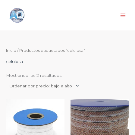
Ir
al
contenido
Ordenado
Inicio
/ Productos etiquetados “celulosa”
por
precio:
de
celulosa
menor
a
mayor
Mostrando los 2 resultados