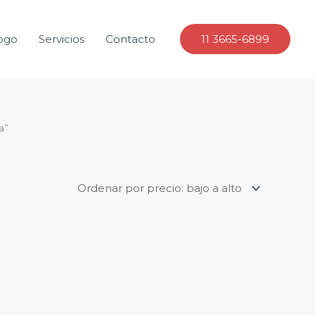
ogo
Servicios
Contacto
11 3665-6899
a”